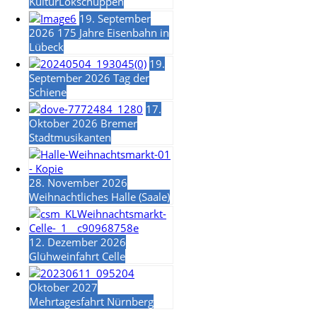
KulturLokschuppen
19. September
2026 175 Jahre Eisenbahn in
Lübeck
19.
September 2026 Tag der
Schiene
17.
Oktober 2026 Bremer
Stadtmusikanten
28. November 2026
Weihnachtliches Halle (Saale)
12. Dezember 2026
Glühweinfahrt Celle
Oktober 2027
Mehrtagesfahrt Nürnberg