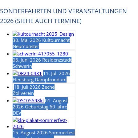
SONDERFAHRTEN UND VERANSTALTUNGEN
2026 (SIEHE AUCH TERMINE)
30. Mai 2026 Kultournacht
Neumünster
06. Juni 2026 Residenzstadt
Schwerin
11. Juli 2026
Flensburg Dampfrundum
18. Juli 2026 Zeche
Zollverein
01. August
2026 Geburtstag 60 Jahre
DEV
15. August 2026 Sommerfest