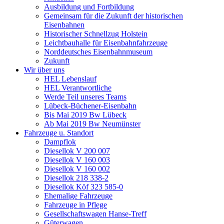
Ausbildung und Fortbildung
Gemeinsam für die Zukunft der historischen
Eisenbahnen
Historischer Schnellzug Holstein
Leichtbauhalle für Eisenbahnfahrzeuge
Norddeutsches Eisenbahnmuseum
Zukunft
Wir über uns
HEL Lebenslauf
HEL Verantwortliche
Werde Teil unseres Teams
Lübeck-Büchener-Eisenbahn
Bis Mai 2019 Bw Lübeck
Ab Mai 2019 Bw Neumünster
Fahrzeuge u. Standort
Dampflok
Diesellok V 200 007
Diesellok V 160 003
Diesellok V 160 002
Diesellok 218 338-2
Diesellok Köf 323 585-0
Ehemalige Fahrzeuge
Fahrzeuge in Pflege
Gesellschaftswagen Hanse-Treff
Güterwagen