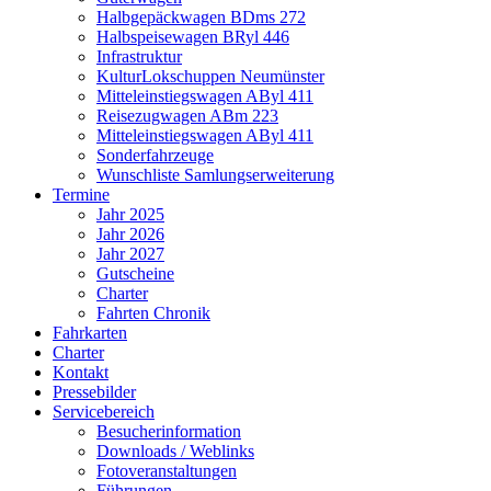
Halbgepäckwagen BDms 272
Halbspeisewagen BRyl 446
Infrastruktur
KulturLokschuppen Neumünster
Mitteleinstiegswagen AByl 411
Reisezugwagen ABm 223
Mitteleinstiegswagen AByl 411
Sonderfahrzeuge
Wunschliste Samlungserweiterung
Termine
Jahr 2025
Jahr 2026
Jahr 2027
Gutscheine
Charter
Fahrten Chronik
Fahrkarten
Charter
Kontakt
Pressebilder
Servicebereich
Besucherinformation
Downloads / Weblinks
Fotoveranstaltungen
Führungen